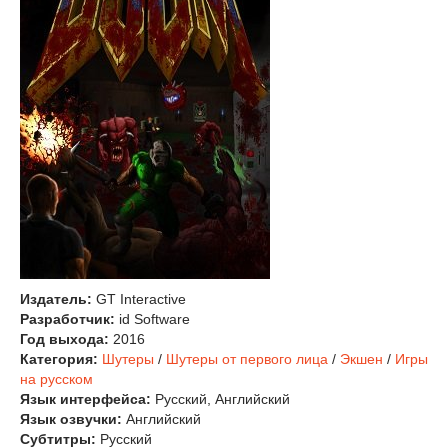
Издатель:
GT Interactive
Разработчик:
id Software
Год выхода:
2016
Категория:
Шутеры
/
Шутеры от первого лица
/
Экшен
/
Игры
на русском
Язык интерфейса:
Русский, Английский
Язык озвучки:
Английский
Субтитры:
Русский