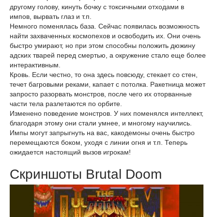
другому голову, кинуть бочку с токсичными отходами в
импов, вырвать глаз и т.п.
Немного поменялась база. Сейчас появилась возможность
найти захваченных космопехов и освободить их. Они очень
быстро умирают, но при этом способны положить дюжину
адских тварей перед смертью, а окружение стало еще более
интерактивным.
Кровь. Если честно, то она здесь повсюду, стекает со стен,
течет багровыми реками, капает с потолка. Ракетница может
запросто разорвать монстров, после чего их оторванные
части тела разлетаются по орбите.
Изменено поведение монстров. У них поменялся интеллект,
благодаря этому они стали умнее, и многому научились.
Импы могут запрыгнуть на вас, какодемоны очень быстро
перемещаются боком, уходя с линии огня и т.п. Теперь
ожидается настоящий вызов игрокам!
Скриншоты Brutal Doom