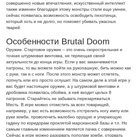
совершенно новые впечатления, искусственный интеллект
также изменен благодаря этому монстры стали еще умнее,
сейчас появилась возможность освободить пехотинца,
который хоть и не долго, но поможет убивать ужасных
тварей.
Особенности Brutal Doom
Оружие. Стартовое оружие – это очень скорострельная и
точная штурмовая винтовка, не теряющая своей
актуальности до конца игры. Если у вас заканчиваются
патроны, то вы можете пойти на рукопашную, бить можно как
с руки, так и с ноги. После этого монстр может отлететь,
лопнуть или его просто оглушит. На самом деле в этой игре у
вас будет настоящее оружие, а у штурмовой винтовки и
дробовика появилась обойма, в неё входит целых 8
патронов. Старайтесь не забывать перезаряжаться.
Месть. В игре можно отомстить за всех товарищей,
например, у вас есть возможность отстрелить ногу импу или
руки зомби, проволочить жалобно орущую и упирающую
гадину по коридорам проклятой марсианской базы и т.п. Но
самым главным изменением является пачка с озверением.
Сейчас в игре можно разорвать пополам зомби, оторвать