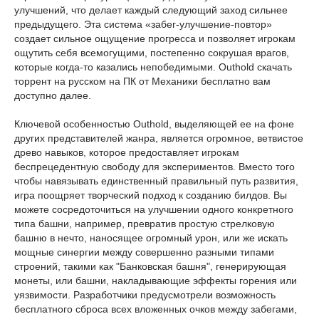
улучшений, что делает каждый следующий заход сильнее
предыдущего. Эта система «забег-улучшение-повтор»
создает сильное ощущение прогресса и позволяет игрокам
ощутить себя всемогущими, постепенно сокрушая врагов,
которые когда-то казались непобедимыми. Outhold скачать
торрент на русском на ПК от Механики бесплатно вам
доступно далее.
Ключевой особенностью Outhold, выделяющей ее на фоне
других представителей жанра, является огромное, ветвистое
древо навыков, которое предоставляет игрокам
беспрецедентную свободу для экспериментов. Вместо того
чтобы навязывать единственный правильный путь развития,
игра поощряет творческий подход к созданию билдов. Вы
можете сосредоточиться на улучшении одного конкретного
типа башни, например, превратив простую стрелковую
башню в нечто, наносящее огромный урон, или же искать
мощные синергии между совершенно разными типами
строений, такими как "Банковская башня", генерирующая
монеты, или башни, накладывающие эффекты горения или
уязвимости. Разработчики предусмотрели возможность
бесплатного сброса всех вложенных очков между забегами,