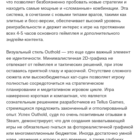
что позволяет безбоязненно пробовать новые стратегии и
находить самые мощные и «сломанные» комбинации. Эта
система, в сочетании с новыми типами врагов, такими как
элитные и босс-версии, обеспечивает высокий уровень
реиграбельности и держит интерес к игре на протяжении
всех 4-5 часов основного геймплея и дополнительного
эндгейм-контента.
Визуальный стиль Outhold — это еще один важный элемент
ее идентичности. Минималистичная 2D-графика не
отвлекает от геймплея и тактических решений, при этом
оставаясь приятной глазу и красочной. Отсутствие сложного
сюжета или высокобюджетных кат-сцен позволяет игроку
полностью сосредоточиться на стратегическом
планировании и медитативном игровом цикле. Игра
намеренно короткая и компактная, что является
сознательным решением разработчиков из Tellus Games,
стремящихся предложить законченный и отполированный
опыт. Успех Outhold, судя по очень позитивным отзывам в
Steam, демонстрирует, что для создания захватывающей
игры не обязательно гнаться за фотореалистичной графикой
или многомиллионным бюджетом. Иногда достаточно умной
идеи, уважения к игроку и его времени, а также глубоких,