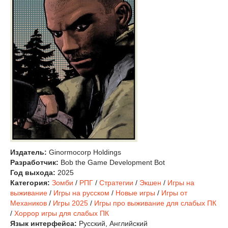
Издатель:
Ginormocorp Holdings
Разработчик:
Bob the Game Development Bot
Год выхода:
2025
Категория:
Зомби
/
РПГ
/
Стратегии
/
Экшен
/
Игры на
выживание
/
Игры на русском
/
Новые игры
/
Игры от
Механиков
/
Игры 2025
/
Игры про выживание для слабых ПК
/
Хоррор игры для слабых ПК
Язык интерфейса:
Русский, Английский