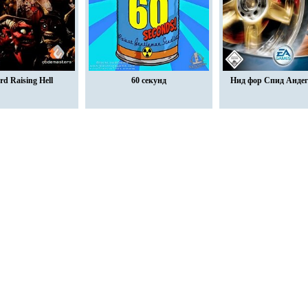
rd Raising Hell
60 секунд
Нид фор Спид Андег