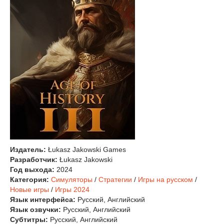
Издатель:
Łukasz Jakowski Games
Разработчик:
Łukasz Jakowski
Год выхода:
2024
Категория:
Симуляторы
/
Стратегии
/
Игры на русском
/
Новые игры
/
Игры 2024
Язык интерфейса:
Русский, Английский
Язык озвучки:
Русский, Английский
Субтитры:
Русский, Английский