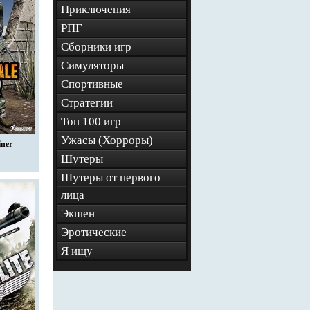
Приключения
РПГ
Сборники игр
Симуляторы
Спортивные
Стратегии
Топ 100 игр
Ужасы (Хорроры)
iner
Шутеры
Шутеры от первого
лица
Экшен
Эротические
Я ищу