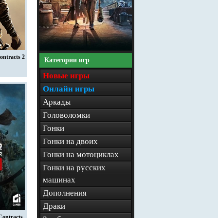
ontracts 2
Категории игр
Новые игры
Онлайн игры
Аркады
Головоломки
Гонки
Гонки на двоих
Гонки на мотоциклах
Гонки на русских
машинах
Дополнения
Драки
Contracts