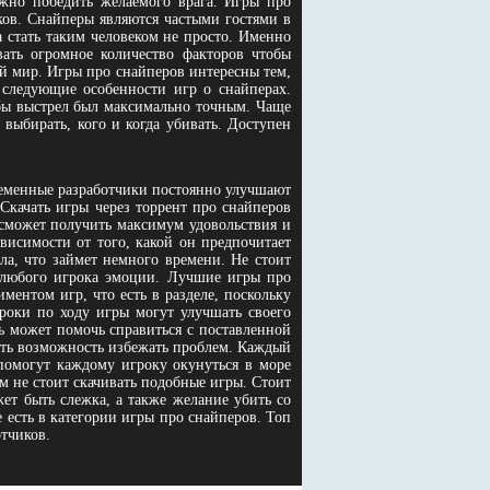
жно победить желаемого врага. Игры про
иков. Снайперы являются частыми гостями в
 стать таким человеком не просто. Именно
вать огромное количество факторов чтобы
й мир. Игры про снайперов интересны тем,
следующие особенности игр о снайперах.
обы выстрел был максимально точным. Чаще
 выбирать, кого и когда убивать. Доступен
ременные разработчики постоянно улучшают
Скачать игры через торрент про снайперов
 сможет получить максимум удовольствия и
висимости от того, какой он предпочитает
ла, что займет немного времени. Не стоит
я любого игрока эмоции. Лучшие игры про
ментом игр, что есть в разделе, поскольку
роки по ходу игры могут улучшать своего
ь может помочь справиться с поставленной
меть возможность избежать проблем. Каждый
помогут каждому игроку окунуться в море
м не стоит скачивать подобные игры. Стоит
ет быть слежка, а также желание убить со
 есть в категории игры про снайперов. Топ
тчиков.