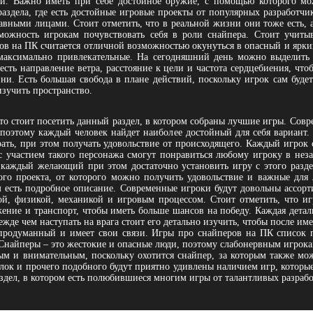
ми. Важно иметь при себе достойное оружие, с помощью которого мо
раздела, где есть достойные игровые проекты от популярных разработч
авными лицами. Стоит отметить, что в реальной жизни они тоже есть, а
можность игрокам почувствовать себя в роли снайпера. Стоит учиты
ов на ПК считается отличной возможностью окунуться в опасный и ярки
максимально привлекательные. На сегодняшний день можно выделить 
есть направление ветра, расстояние к цели и частота сердцебиения, чт
и. Есть большая свобода в плане действий, поскольку игрок сам будет
зучить пространство.
 то стоит посетить данный раздел, в котором собраны лучшие игры. Сов
поэтому каждый человек найдет наиболее достойный для себя вариант. 
рать, при этом получать удовольствие от происходящего. Каждый игрок
с участием такого персонажа смогут понравиться любому игроку в неза
каждый желающий при этом достаточно установить игру с этого разде
ого проекта, от которого можно получить удовольствие и важные дл
 есть подробное описание. Современные игроки будут довольны ассорти
ой, физикой, механикой и игровым процессом. Стоит отметить, что иг
жение и транспорт, чтобы иметь больше шансов на победу. Каждая детал
жде чем наступать на врага стоит его детально изучить, чтобы после и
о продуманный и имеет свои связи. Игры про снайперов на ПК список 
Снайперы – это жестокие и опасные люди, поэтому слабонервным игрока
ным и внимательным, поскольку охотится снайпер, за которым также мож
лок и прочего подобного будут приятно удивлены наличием игр, которые
здел, в котором есть полюбившиеся многим игры от талантливых разрабо