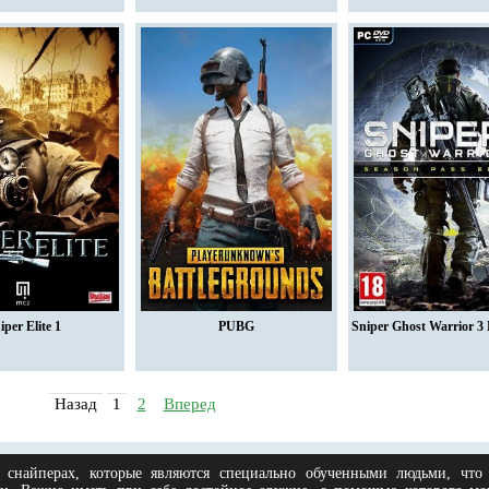
iper Elite 1
PUBG
Sniper Ghost Warrior 
Назад
1
2
Вперед
снайперах, которые являются специально обученными людьми, что м