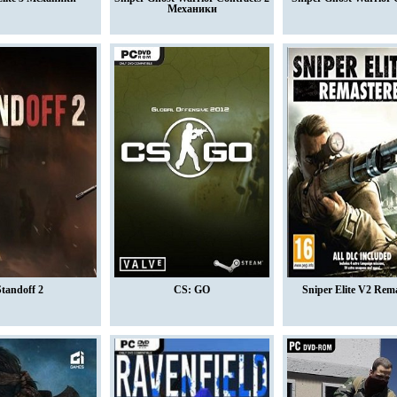
Механики
tandoff 2
CS: GO
Sniper Elite V2 Rem