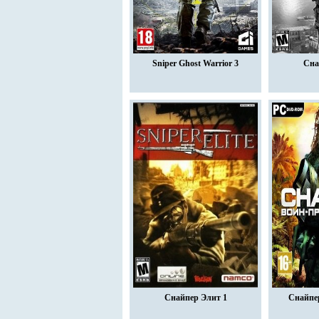
Sniper Ghost Warrior 3
Сна
Снайпер Элит 1
Снайпе