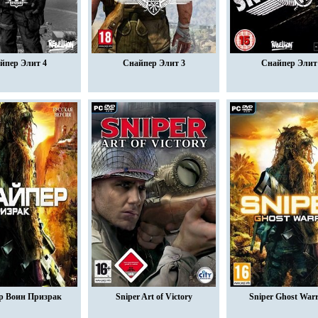
йпер Элит 4
Снайпер Элит 3
Снайпер Элит
р Воин Призрак
Sniper Art of Victory
Sniper Ghost Warr