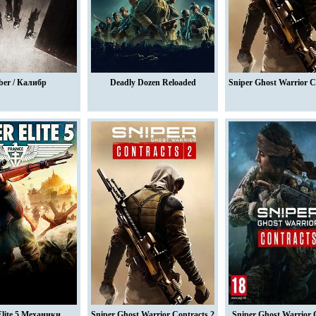
ber / Калибр
Deadly Dozen Reloaded
Sniper Ghost Warrior C
Elite 5 Механики
Sniper Ghost Warrior Contracts 2
Sniper Ghost Warrior 