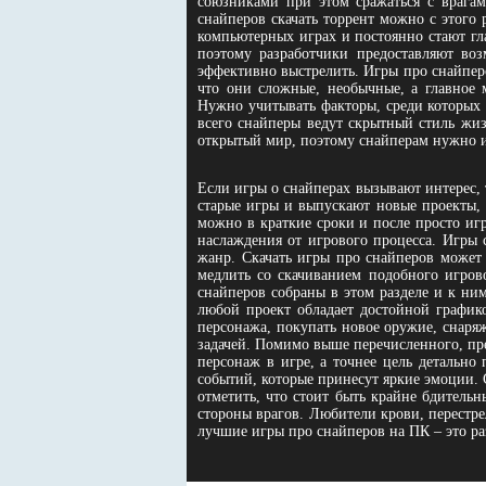
союзниками при этом сражаться с врага
снайперов скачать торрент можно с этого 
компьютерных играх и постоянно стают гл
поэтому разработчики предоставляют воз
эффективно выстрелить. Игры про снайпер
что они сложные, необычные, а главное 
Нужно учитывать факторы, среди которых 
всего снайперы ведут скрытный стиль жизн
открытый мир, поэтому снайперам нужно и
Если игры о снайперах вызывают интерес,
старые игры и выпускают новые проекты, 
можно в краткие сроки и после просто иг
наслаждения от игрового процесса. Игры 
жанр. Скачать игры про снайперов может 
медлить со скачиванием подобного игров
снайперов собраны в этом разделе и к ним
любой проект обладает достойной график
персонажа, покупать новое оружие, снаря
задачей. Помимо выше перечисленного, пре
персонаж в игре, а точнее цель детальн
событий, которые принесут яркие эмоции. 
отметить, что стоит быть крайне бдитель
стороны врагов. Любители крови, перестре
лучшие игры про снайперов на ПК – это ра