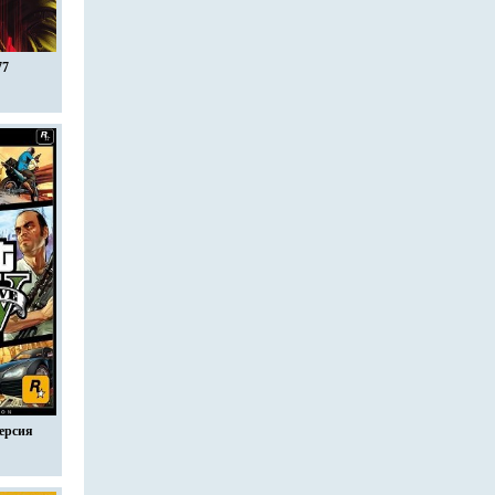
77
ерсия