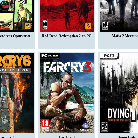
Andreas Оригинал
Red Dead Redemption 2 на PC
Mafia 2 Механ
Far Cry 6
Far Cry 3
Dying Light