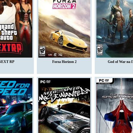
NEXT RP
Forza Horizon 2
God of War на 