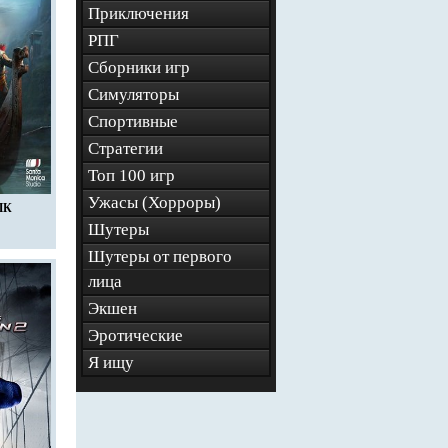
Приключения
РПГ
Сборники игр
Симуляторы
Спортивные
Стратегии
Топ 100 игр
Ужасы (Хорроры)
ПК
Шутеры
Шутеры от первого
лица
Экшен
Эротические
Я ищу