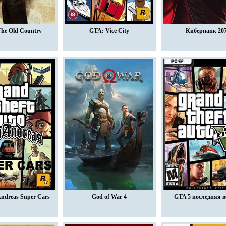
The Old Country
GTA: Vice City
Киберпанк 20
ndreas Super Cars
God of War 4
GTA 5 последняя в