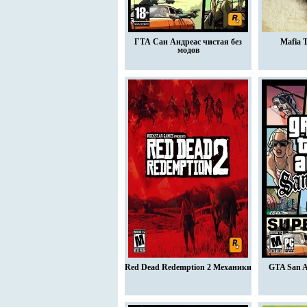
ГТА Сан Андреас чистая без
Mafia 
модов
Red Dead Redemption 2 Механики
GTA San A